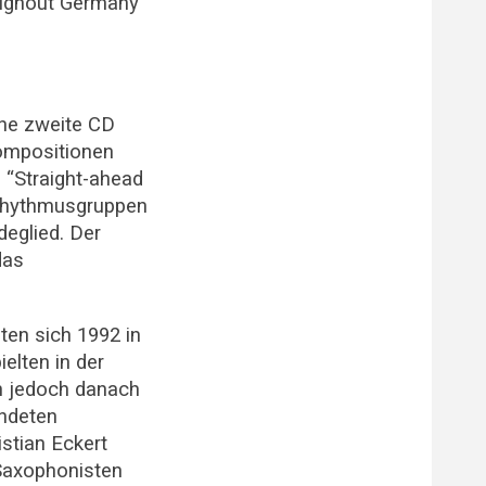
roughout Germany
ine zweite CD
kompositionen
 “Straight-ahead
 Rhythmusgruppen
eglied. Der
das
ten sich 1992 in
elten in der
ch jedoch danach
ündeten
stian Eckert
Saxophonisten