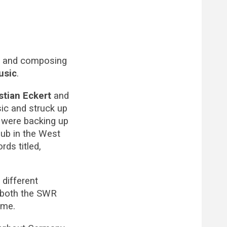
on and composing
usic
.
stian Eckert
and
c and struck up
y were backing up
lub in the West
rds titled,
different
 both the SWR
ame.