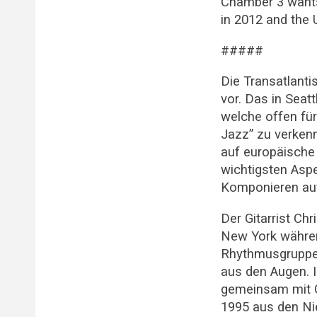
Chamber 3 wants 
in 2012 and the 
#####
Die Transatlanti
vor. Das in Seat
welche offen für
Jazz” zu verken
auf europäische 
wichtigsten Aspe
Komponieren au
Der Gitarrist Ch
New York währen
Rhythmusgruppe d
aus den Augen. 
gemeinsam mit Ga
1995 aus den Ni