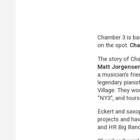
Chamber 3 is ba
on the spot.
Cha
The story of Cha
Matt Jorgense
a musician’s fri
legendary pianis
Village. They wou
“NY3”, and tours
Eckert and saxo
projects and ha
and HR Big Band